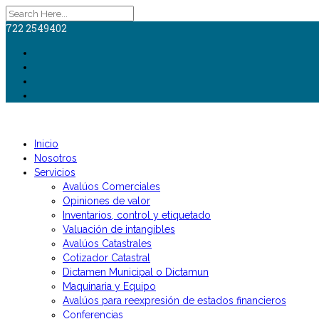
722 2549402
Inicio
Nosotros
Servicios
Avalúos Comerciales
Opiniones de valor
Inventarios, control y etiquetado
Valuación de intangibles
Avalúos Catastrales
Cotizador Catastral
Dictamen Municipal o Dictamun
Maquinaria y Equipo
Avalúos para reexpresión de estados financieros
Conferencias