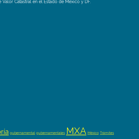
Valor Catastral en el Estado de México y DF.
MXA
ría
gubernamental
gubernamentales
México
Trámites