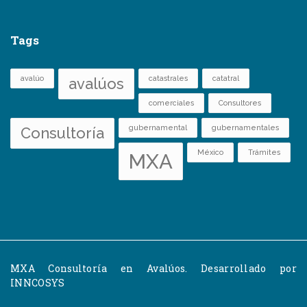
Tags
avalúo
catastrales
catatral
avalúos
comerciales
Consultores
gubernamental
gubernamentales
Consultoría
México
Trámites
MXA
MXA Consultoría en Avalúos. Desarrollado por
INNCOSYS