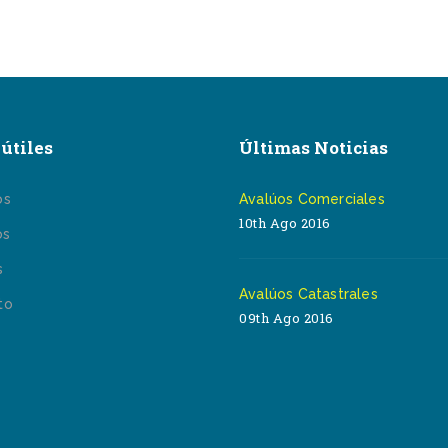
útiles
Últimas Noticias
os
Avalúos Comerciales
10th Ago 2016
os
s
Avalúos Catastrales
to
09th Ago 2016