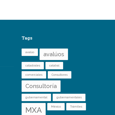
Tags
avalúo
avalúos
catastrales
catatral
comerciales
Consultores
Consultoría
gubernamental
gubernamentales
México
Trámites
MXA