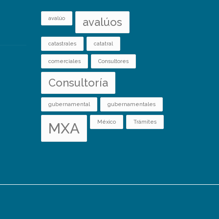
avalúo
avalúos
catastrales
catatral
comerciales
Consultores
Consultoría
gubernamental
gubernamentales
México
Trámites
MXA