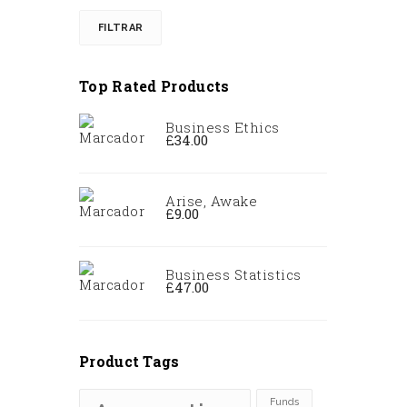
FILTRAR
Top Rated Products
Business Ethics
£
34.00
Arise, Awake
£
9.00
Business Statistics
£
47.00
Product Tags
Funds