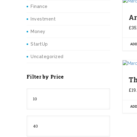
Finance
Ar
Investment
£
35
Money
StartUp
ADD
Uncategorized
Filter by Price
Th
£
19
Precio
mínimo
ADD
Precio
máximo