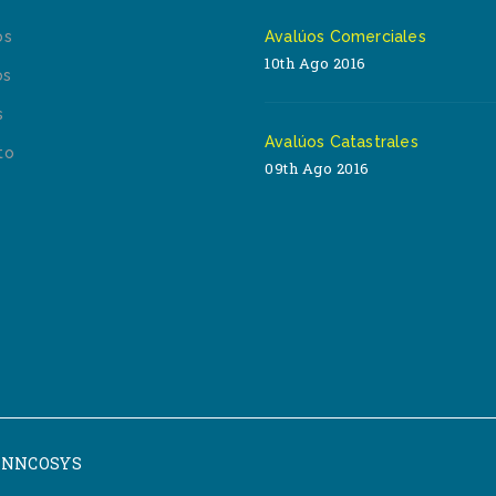
os
Avalúos Comerciales
10th Ago 2016
os
s
Avalúos Catastrales
to
09th Ago 2016
INNCOSYS