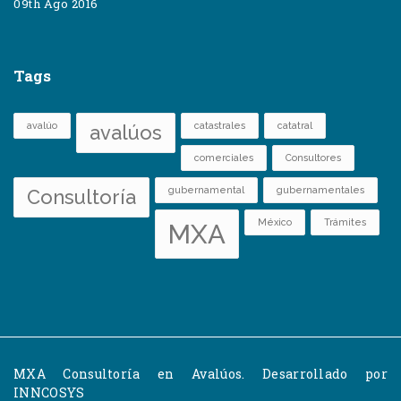
09th Ago 2016
Tags
avalúo
catastrales
catatral
avalúos
comerciales
Consultores
gubernamental
gubernamentales
Consultoría
México
Trámites
MXA
MXA Consultoría en Avalúos. Desarrollado por
INNCOSYS