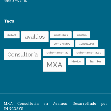
09th Ago 2016
Tags
avalúo
catastrales
catatral
avalúos
comerciales
Consultores
gubernamental
gubernamentales
Consultoría
México
Trámites
MXA
MXA Consultoría en Avalúos. Desarrollado por
INNCOSYS